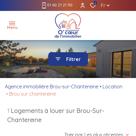
0
01 60 21 21 90
Fr
Menu
accueil
Filtrer
l'agence
louer
Agence immobilière Brou-sur-Chantereine
Location
Brou sur chantereine
gérer
acheter
1
Logements à louer sur Brou-Sur-
Chantereine
estimer
Trier par Les plus récentes