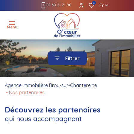
0
01 60 21 21 90
Fr
Menu
accueil
Filtrer
l'agence
louer
Agence immobilière Brou-sur-Chantereine
Nos partenaires
gérer
acheter
Découvrez les partenaires
qui nous accompagnent
estimer