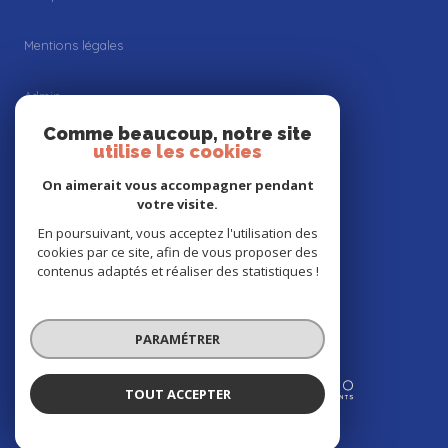
Mentions légales
Admin
Comme beaucoup, notre site
Nos honoraires
utilise les cookies
On aimerait vous accompagner pendant
Politique RGPD
votre visite.
En poursuivant, vous acceptez l'utilisation des
Cookies
cookies par ce site, afin de vous proposer des
contenus adaptés et réaliser des statistiques !
© 2026 | Tous droits réservés
PARAMÉTRER
Réalisé par
TOUT ACCEPTER