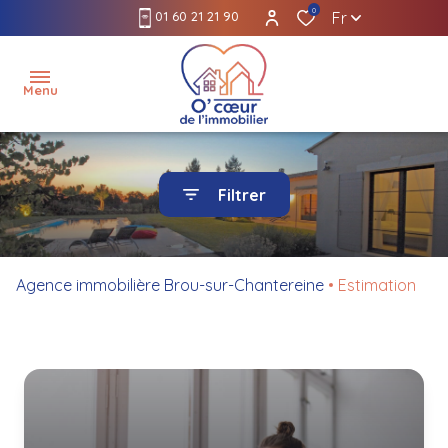
0
01 60 21 21 90
Fr
Menu
accueil
Filtrer
l'agence
louer
Agence immobilière Brou-sur-Chantereine
Estimation
gérer
acheter
estimer